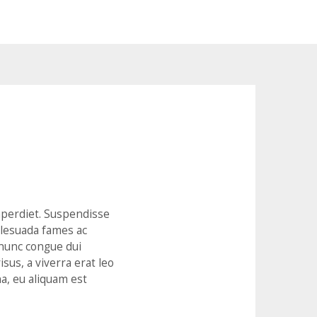
imperdiet. Suspendisse
malesuada fames ac
 nunc congue dui
isus, a viverra erat leo
a, eu aliquam est