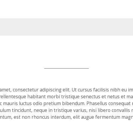
met, consectetur adipiscing elit. Ut cursus facilisis nibh eu 
i. Pellentesque habitant morbi tristique senectus et netus et 
ac mauris luctus odio pretium bibendum. Phasellus consequat
ulum tincidunt, neque in tristique varius, nisi libero convallis r
entum, est non rhoncus interdum, elit augue fermentum magn