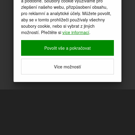
a podobně. Soubory cookie využíváme pro
zlepšení našeho webu, přizpůsobení obsahu,
pro reklamní a analytické účely. Můžete povolit,
aby se v tomto prohlížeči používaly všechny
soubory cookie, nebo si vybrat z jiných
možností. Přečtěte si
více informací
.
Povolit vše a pokračovat
Více možností
ČÍM SE ZABÝVÁM?